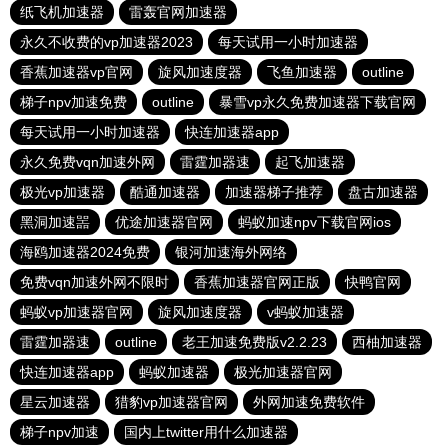
纸飞机加速器
雷轰官网加速器
永久不收费的vp加速器2023
每天试用一小时加速器
香蕉加速器vp官网
旋风加速度器
飞鱼加速器
outline
梯子npv加速免费
outline
暴雪vp永久免费加速器下载官网
每天试用一小时加速器
快连加速器app
永久免费vqn加速外网
雷霆加器速
起飞加速器
极光vp加速器
酷通加速器
加速器梯子推荐
盘古加速器
黑洞加速噐
优途加速器官网
蚂蚁加速npv下载官网ios
海鸥加速器2024免费
银河加速海外网络
免费vqn加速外网不限时
香蕉加速器官网正版
快鸭官网
蚂蚁vp加速器官网
旋风加速度器
v蚂蚁加速器
雷霆加器速
outline
老王加速免费版v2.2.23
西柚加速器
快连加速器app
蚂蚁加速器
极光加速器官网
星云加速器
猎豹vp加速器官网
外网加速免费软件
梯子npv加速
国内上twitter用什么加速器