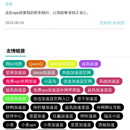
游客
这款app就像我的财务顾问，让我能够省钱又省心。
2024-08-24
支持
[0]
反对
[0]
友情链接
网站地图
QuickQ
旋风加速度器
旋风加速
坚果加速器
tiktok加速器
狗急加速器官网
免费vqn外网加速
小蓝鸟
优途加速器官网
风驰加速器
旋风加速器
免费vps加速器外网苹果版
旋风加速度器
快连加速器
快连加速器官网入口
原子加速器
快鸭加速器
快柠檬加速器
旋风加速度器
外网网址导航
软件中心
雷霆加速
狂飙加速器
哔咔漫画
瑞乐小说
小美
小美vpn
小美加速器
星星加速器
西柚加速