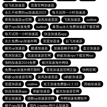
纸飞机加速器
雷轰官网加速器
永久不收费的vp加速器2023
每天试用一小时加速器
香蕉加速器vp官网
旋风加速度器
飞鱼加速器
outline
梯子npv加速免费
outline
暴雪vp永久免费加速器下载官网
每天试用一小时加速器
快连加速器app
永久免费vqn加速外网
雷霆加器速
起飞加速器
极光vp加速器
酷通加速器
加速器梯子推荐
盘古加速器
黑洞加速噐
优途加速器官网
蚂蚁加速npv下载官网ios
海鸥加速器2024免费
银河加速海外网络
免费vqn加速外网不限时
香蕉加速器官网正版
快鸭官网
蚂蚁vp加速器官网
旋风加速度器
v蚂蚁加速器
雷霆加器速
outline
老王加速免费版v2.2.23
西柚加速器
快连加速器app
蚂蚁加速器
极光加速器官网
星云加速器
猎豹vp加速器官网
外网加速免费软件
梯子npv加速
国内上twitter用什么加速器