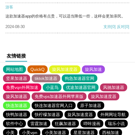
游客
这款加速器app的价格有点贵，可以适当降低一些，这样会更加亲民。
2024-08-30
支持
[0]
反对
[0]
友情链接
网站地图
QuickQ
旋风加速度器
旋风加速
坚果加速器
tiktok加速器
狗急加速器官网
免费vqn外网加速
小蓝鸟
优途加速器官网
风驰加速器
旋风加速器
免费vps加速器外网苹果版
旋风加速度器
快连加速器
快连加速器官网入口
原子加速器
快鸭加速器
快柠檬加速器
旋风加速度器
外网网址导航
软件中心
雷霆加速
狂飙加速器
哔咔漫画
瑞乐小说
小美
小美vpn
小美加速器
星星加速器
西柚加速