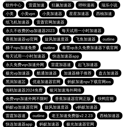
软件中心
雷霆加速
狂飙加速器
哔咔漫画
瑞乐小说
小美
小美vpn
小美加速器
星星加速器
西柚加速
纸飞机加速器
雷轰官网加速器
永久不收费的vp加速器2023
每天试用一小时加速器
香蕉加速器vp官网
旋风加速度器
飞鱼加速器
outline
梯子npv加速免费
outline
暴雪vp永久免费加速器下载官网
每天试用一小时加速器
快连加速器app
永久免费vqn加速外网
雷霆加器速
起飞加速器
极光vp加速器
酷通加速器
加速器梯子推荐
盘古加速器
黑洞加速噐
优途加速器官网
蚂蚁加速npv下载官网ios
海鸥加速器2024免费
银河加速海外网络
免费vqn加速外网不限时
香蕉加速器官网正版
快鸭官网
蚂蚁vp加速器官网
旋风加速度器
v蚂蚁加速器
雷霆加器速
outline
老王加速免费版v2.2.23
西柚加速器
快连加速器app
蚂蚁加速器
极光加速器官网