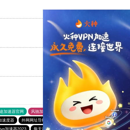
支持
[0]
反对
[0]
支持
[0]
反对
[0]
支持
[0]
反对
[0]
途加速器官网
风驰加速器
旋风加速器
加速度器
外网网址导航
软件中心
雷霆加速
狂飙加速器
p加速器2023
每天试用一小时加速器
香蕉加速器vp官网