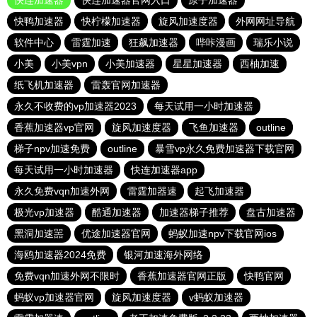
快连加速器
快连加速器官网入口
原子加速器
快鸭加速器
快柠檬加速器
旋风加速度器
外网网址导航
软件中心
雷霆加速
狂飙加速器
哔咔漫画
瑞乐小说
小美
小美vpn
小美加速器
星星加速器
西柚加速
纸飞机加速器
雷轰官网加速器
永久不收费的vp加速器2023
每天试用一小时加速器
香蕉加速器vp官网
旋风加速度器
飞鱼加速器
outline
梯子npv加速免费
outline
暴雪vp永久免费加速器下载官网
每天试用一小时加速器
快连加速器app
永久免费vqn加速外网
雷霆加器速
起飞加速器
极光vp加速器
酷通加速器
加速器梯子推荐
盘古加速器
黑洞加速噐
优途加速器官网
蚂蚁加速npv下载官网ios
海鸥加速器2024免费
银河加速海外网络
免费vqn加速外网不限时
香蕉加速器官网正版
快鸭官网
蚂蚁vp加速器官网
旋风加速度器
v蚂蚁加速器